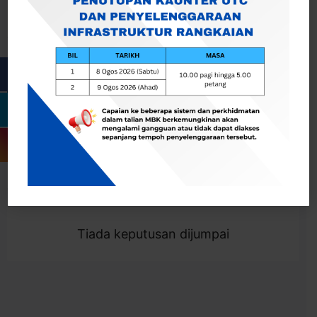
Cari
Togol Penapis
Showing 0 result
Tiada keputusan dijumpai