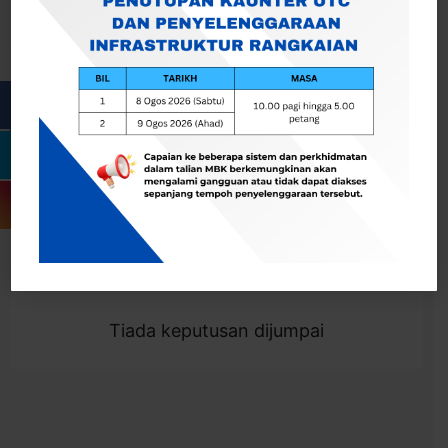
Cari
Togol Penapis
Showing 0 result
Tiada keputusan dijumpai