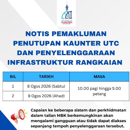
taman awam 
penguatkua
undang kecil 
Phg.P.U.44
08/08/1984
Undang-Und
pemeliharaan
ke atas anji
Phg.P.U.10
21/11/1984
Undang-Unda
kereta pers
Majlis.
Phg.P.U.7
24/04/1986
Peruntukan
perlanggar