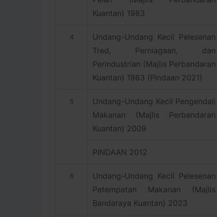
Kuantan) 1983
Undang-Undang Kecil Pelesenan
4
Tred, Perniagaan, dan
Perindustrian (Majlis Perbandaran
Kuantan) 1983 (Pindaan 2021)
Undang-Undang Kecil Pengendali
5
Makanan (Majlis Perbandaran
Kuantan) 2009
PINDAAN 2012
Undang-Undang Kecil Pelesenan
6
Petempatan Makanan (Majlis
Bandaraya Kuantan) 2023