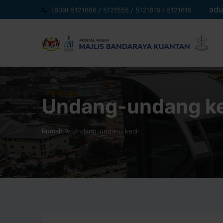
Langkau
adu
(609) 5121666 / 5121555 / 5121618 / 5121619
ke
kandungan
Undang-undang ke
Rumah
Undang-undang kecil