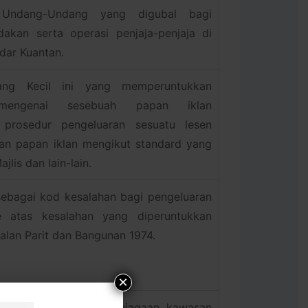
 Undang-Undang yang digubal bagi
dakan serta operasi penjaja-penjaja di
dar Kuantan.
ang Kecil ini yang memperuntukkan
mengenai sesebuah papan iklan
 prosedur pengeluaran sesuatu lesen
usan papan iklan mengikut standard yang
jlis dan lain-lain.
ebagai kod kesalahan bagi pengeluaran
 atas kesalahan yang diperuntukkan
alan Parit dan Bangunan 1974.
×
yang lengkap bagi penjagaan kawasan