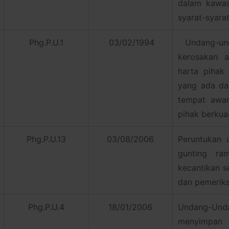
dalam kawas
syarat-syarat
Phg.P.U.1
03/02/1994
Undang-und
kerosakan 
harta pihak
yang ada da
tempat awam
pihak berkua
Phg.P.U.13
03/08/2006
Peruntukan 
gunting ra
kecantikan s
dan pemeriks
Phg.P.U.4
18/01/2006
Undang-U
menyimpan