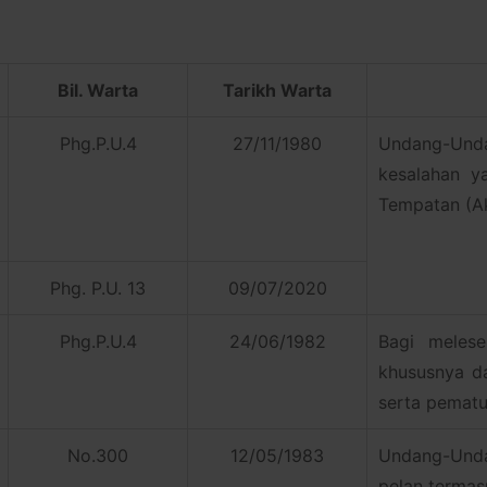
Bil. Warta
Tarikh Warta
Phg.P.U.4
27/11/1980
Undang-Un
kesalahan y
Tempatan (Ak
Phg. P.U. 13
09/07/2020
Phg.P.U.4
24/06/1982
Bagi melese
khususnya d
serta pematu
No.300
12/05/1983
Undang-Unda
pelan termas