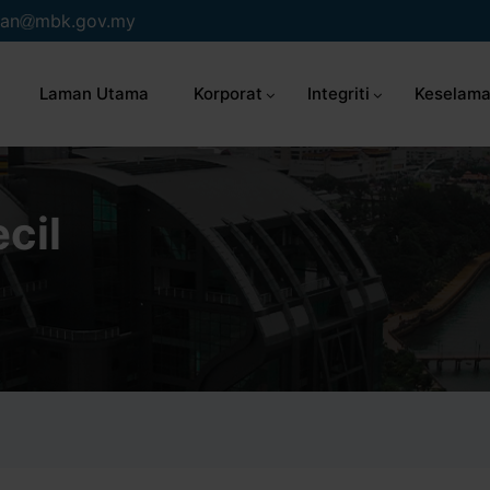
an
mbk.gov.my
Laman Utama
Korporat
Integriti
Keselama
cil