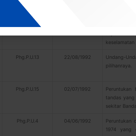
lesen.
Phg.P.U.15
20/12/1990
Undang-Undan
serta pengo
aspek tat
keselamatan 
Phg.P.U.13
22/08/1992
Undang-Undan
pilihanraya.
Phg.P.U.15
02/07/1992
Peruntukan 
tandas yang
sekitar Band
Phg.P.U.4
04/06/1992
Peruntukan 
1974 yang di