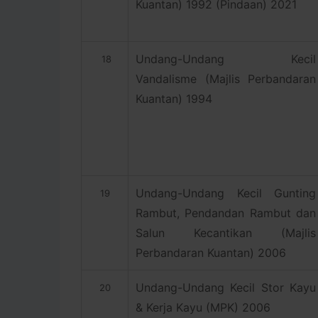
Kuantan) 1992 (Pindaan) 2021
Undang-Undang Kecil
18
Vandalisme (Majlis Perbandaran
Kuantan) 1994
Undang-Undang Kecil Gunting
19
Rambut, Pendandan Rambut dan
Salun Kecantikan (Majlis
Perbandaran Kuantan) 2006
Undang-Undang Kecil Stor Kayu
20
& Kerja Kayu (MPK) 2006