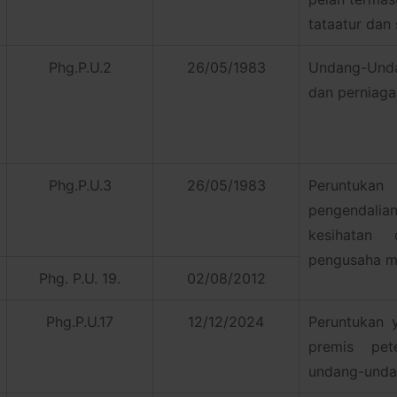
tataatur dan
Phg.P.U.2
26/05/1983
Undang-Unda
dan perniaga
Phg.P.U.3
26/05/1983
Peruntuka
pengendali
kesihatan
pengusaha m
Phg. P.U. 19.
02/08/2012
Phg.P.U.17
12/12/2024
Peruntukan 
premis pe
undang-unda