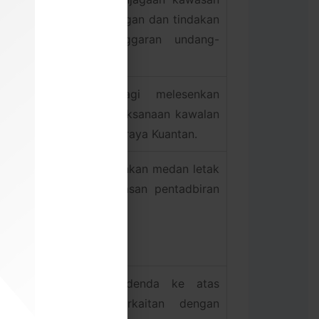
dengan larangan-larangan dan tindakan
saan ke atas perlanggaran undang-
ini.
ang ini digubal bagi melesenkan
 anjing serta bagi pelaksanaan kawalan
ng liar di kawasan Bandaraya Kuantan.
ng bagi Majlis melesenkan medan letak
endirian di dalam kawasan pentadbiran
 berkenaan bayaran denda ke atas
an undang-undang berkaitan dengan