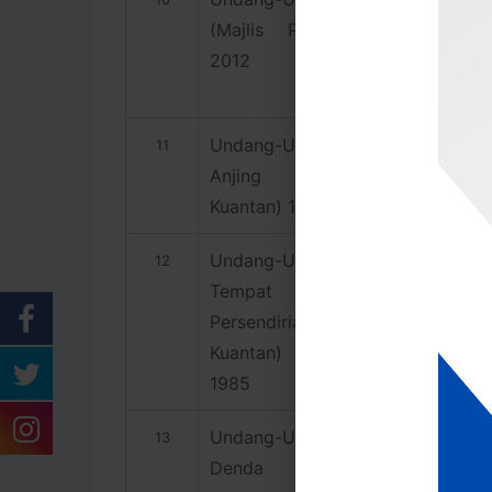
(Majlis Perbandaran Kuantan)
2012
Undang-Undang Kecil Pelesenan
11
Anjing (Majlis Perbandaran
Kuantan) 1984
Undang-Undang Kecil Pelesenan
12
Tempat Letak Kereta
Persendirian (Majlis Perbandaran
Kuantan)
1985
Undang-Undang Kecil Bayaran
13
Denda (Majlis Perbandaran