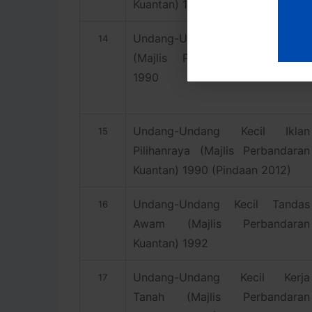
Kuantan) 1983
Undang-Undang Kecil Pasar
14
(Majlis Perbandaran Kuantan)
1990
Undang-Undang Kecil Iklan
15
Pilihanraya (Majlis Perbandaran
Kuantan) 1990 (Pindaan 2012)
Undang-Undang Kecil Tandas
16
Awam (Majlis Perbandaran
Kuantan) 1992
Undang-Undang Kecil Kerja
17
Tanah (Majlis Perbandaran