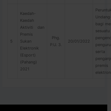
Peruntu
Kaedah-
Undang
Kaedah
bagi me
Aktiviti dan
sesuatu
Premis
Phg.
pengend
5
Sukan
20/01/2022
P.U. 3.
penguru
Elektronik
serta
(Esport)
penganj
(Pahang)
premi
2021
elektron