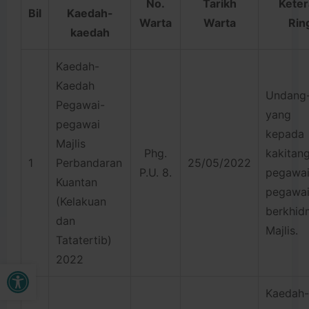
No.
Tarikh
Kete
Bil
Kaedah-
Warta
Warta
Rin
kaedah
Kaedah-
Kaedah
Undang
Pegawai-
yang t
pegawai
kepada
Majlis
Phg.
kakita
1
Perbandaran
25/05/2022
P.U. 8.
pegawai
Kuantan
pegaw
(Kelakuan
berkhi
dan
Majlis.
Tatatertib)
2022
Buka bar alat
Kaedah