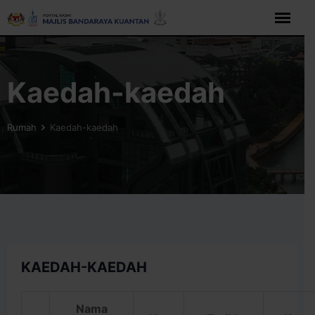
Langkau
ke
kandungan
Kaedah-kaedah
Rumah
Kaedah-kaedah
KAEDAH-KAEDAH
Nama