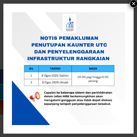
×
Buka bar alat