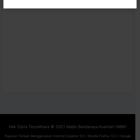
Hak Cipta Terpelihara © 2021 Majlis Bandaraya Kuantan (MBK)
Paparan Terbaik Menggunakan Internet Explorer 9.0 / Mozilla Firefox 12.0 / Google