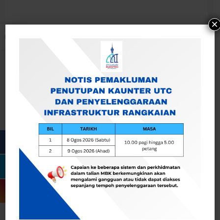
×
Buka bar alat