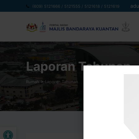
adu
(609) 5121666 / 5121555 / 5121618 / 5121619
Laporan Tahunan
Rumah
Laporan Tahunan
Buka bar alat