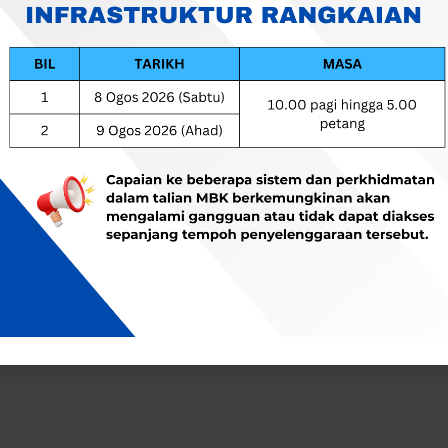
maaf, halaman ini sedang dikema
Hak Cipta Terpelihara © 2021 Majlis Bandaraya Kuantan (MBK)
gunakan Internet Explorer 9.0 / Mozilla Firefox 12.0 / Google Chrome 13.0 Ke Atas Dengan