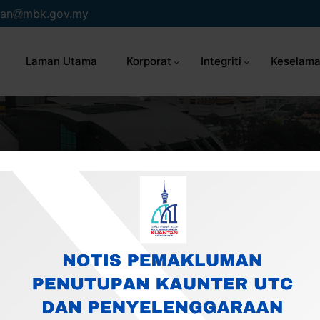
an
mbk.gov.my
Laman Utama
Korporat
Integriti
Keselama