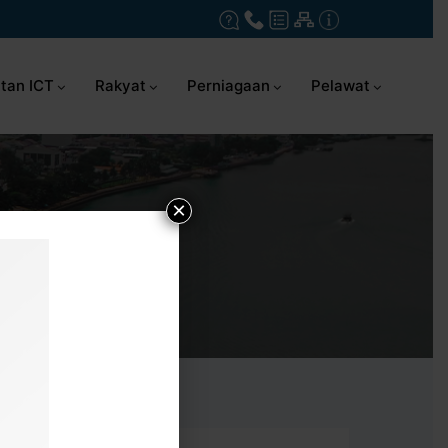
tan ICT
Rakyat
Perniagaan
Pelawat
×