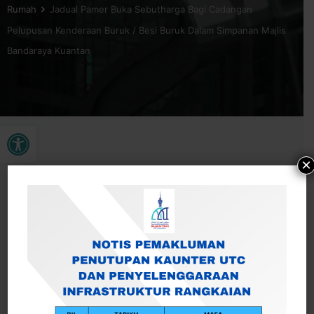
Rumah
Jadual Pamer Buka Sebutharga Bagi Cadangan
Pelupusan Kenderaan Buruk / Besi Buruk Dalam Simpanan Majlis
Bandaraya Kuantan
Buka bar alat
×
Jadual Pamer Buka Sebutharga Bagi Cadangan Pelupusan
Kenderaan Buruk / Besi Buruk Dalam Simpanan Majlis
Bandaraya Kuantan