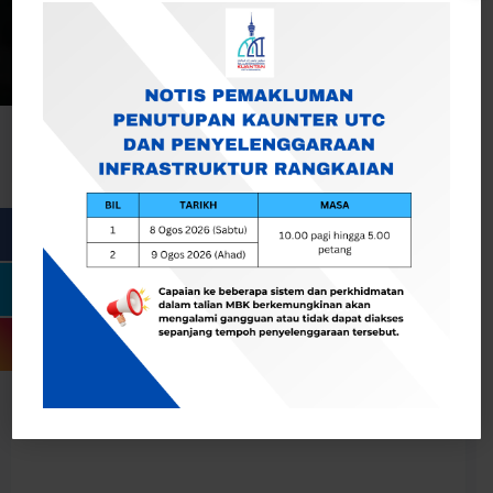
Ibu Pejabat Majlis Bandaraya Kuantan
Jadual Pamer Buka Sebutharga Kerja-Kerja
Pengubahsuaian Bilik Persalinan Penguatkuasa Untuk
Dijadikan Bilik Registri, Bilik Rehat Penceramah, Bilik
Utiliti Dan Bilik Operasi Bencana Serta Lain-Lain Kerja
Yang Berkaitan Di Aras 2, Kompleks Ibu Pejabat Majlis
Bandaraya Kuantan – MBK/W/SH: 104/2025