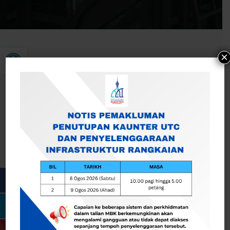
Buka bar alat
×
Jadual Pamer Buka Sebutharga Membina Baru Tandas
Awam Serta Kerja Berkaitan Di Pusat Rekreasi Balok –
MBK/W/SH : 113/2025