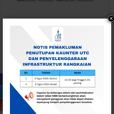
MBK/W/SH : 141/2023 – MBK/W/SH : 145/2023
Buka bar alat
×