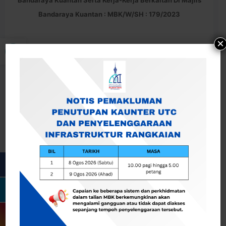
Bandaraya Kuantan Serta Kerja-Kerja Berkaitan Di Majlis
Bandaraya Kuantan : MBK/W/SH : 179/2023
Buka bar alat
×