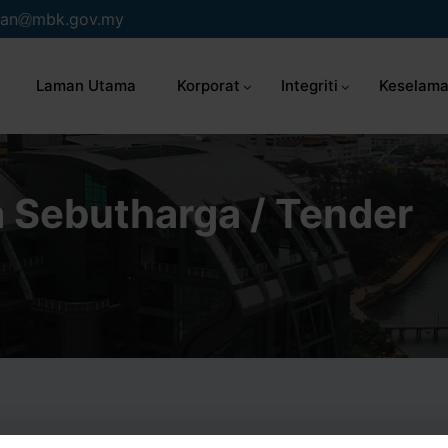
an
mbk.gov.my
Laman Utama
Korporat
Integriti
Keselama
 Sebutharga / Tender