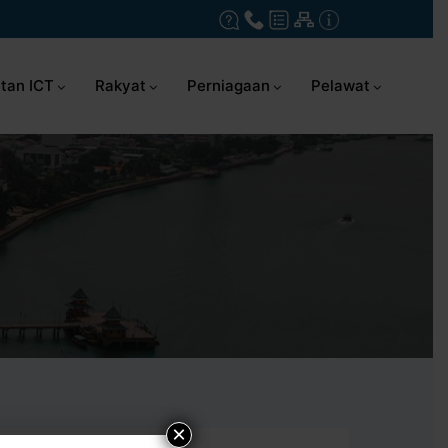
tan ICT
Rakyat
Perniagaan
Pelawat
×