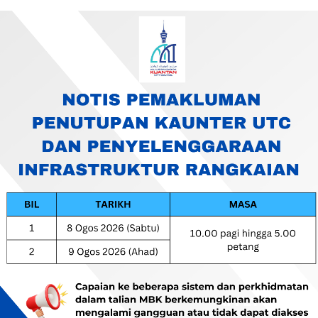
THARGA PELUPUSAN LIFT MAJLIS BANDARAYA KUANTAN – MBK/W/