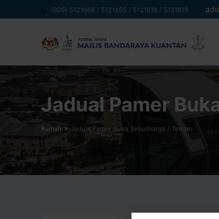
Langkau
adu
(609) 5121666 / 5121555 / 5121618 / 5121619
ke
kandungan
Jadual Pamer Buka
Rumah
Jadual Pamer Buka Sebutharga / Tender