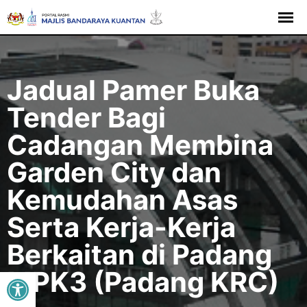
Langkau
ke
kandungan
Jadual Pamer Buka
Tender Bagi
Cadangan Membina
Garden City dan
Kemudahan Asas
Serta Kerja-Kerja
Berkaitan di Padang
Buka bar alat
MPK3 (Padang KRC)