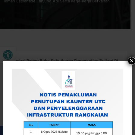
Taman Esplanade Tanjung Api Serta Kerja-Kerja Berkaitan
Buka bar alat
×
Jadual Pamer Buka Sebutharga Penggantian Bollard Di
Taman Esplanade Tanjung Api Serta Kerja-Kerja Berkaitan
– MBK/W/SH : 24/2024