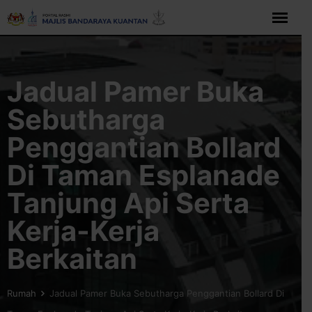
Langkau
ke
kandungan
Jadual Pamer Buka
Sebutharga
Penggantian Bollard
Di Taman Esplanade
Tanjung Api Serta
Kerja-Kerja
Berkaitan
Rumah
Jadual Pamer Buka Sebutharga Penggantian Bollard Di