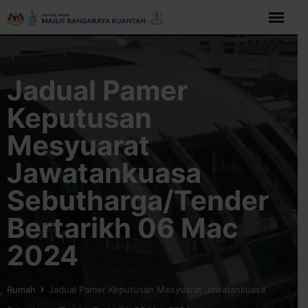
Langkau
ke
kandungan
Jadual Pamer
Keputusan
Mesyuarat
Jawatankuasa
Sebutharga/Tender
Bertarikh 06 Mac
2024
Rumah
Jadual Pamer Keputusan Mesyuarat Jawatankuasa