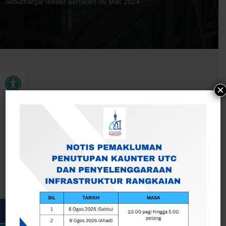
Sebutharga/Tender Bertarikh 06 Mac 2024
Buka bar alat
×
JADUAL PAMER KEPUTUSAN MESYUARAT
JAWATANKUASA SEBUTHARGA /TENDER BERTARIKH 06
MAC 2024