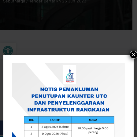
Sebutharga / Tender Bertarikh 26 Jun 2023
Buka bar alat
×
JADUAL PAMER KEPUTUSAN MESYUARAT
JAWATANKUASA SEBUTHARGA /TENDER BERTARIKH 26
JUN 2023