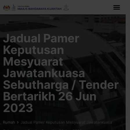
Langkau
ke
kandungan
Jadual Pamer
Keputusan
Mesyuarat
Jawatankuasa
Sebutharga / Tender
Bertarikh 26 Jun
2023
Rumah
Jadual Pamer Keputusan Mesyuarat Jawatankuasa