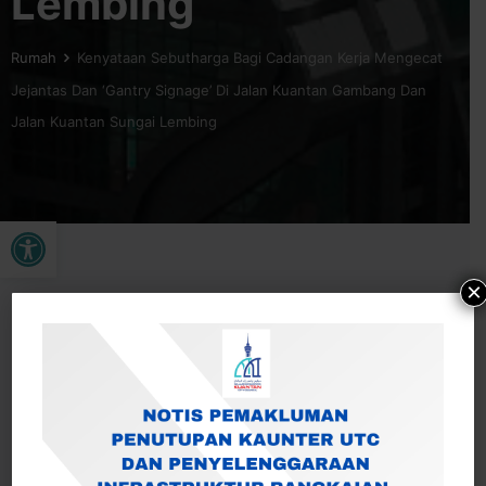
Lembing
Rumah
Kenyataan Sebutharga Bagi Cadangan Kerja Mengecat
Jejantas Dan ‘Gantry Signage’ Di Jalan Kuantan Gambang Dan
Jalan Kuantan Sungai Lembing
Buka bar alat
×
Kenyataan Sebutharga Cadangan Kerja Mengecat
Jejantas Dan ‘Gantry Signage’ Di Jalan Kuantan Gambang
Dan Jalan Kuantan Sungai Lembing, Kuantan, Pahang
Darul Makmur – MBK/W/SH : 200/2023