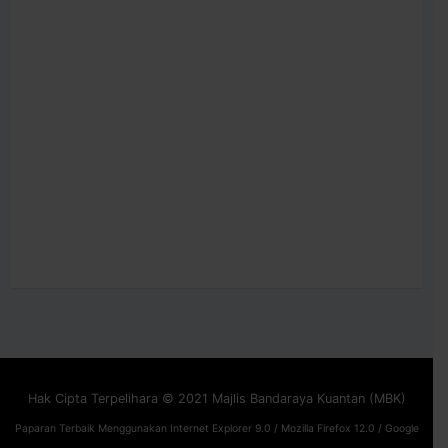
Hak Cipta Terpelihara © 2021 Majlis Bandaraya Kuantan (MBK)
Paparan Terbaik Menggunakan Internet Explorer 9.0 / Mozilla Firefox 12.0 / Google