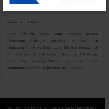
Pemberitahuan Ralat!
Untuk makluman,
tarikh tutup
Kenyataan Tawaran
Sebutharga Cadangan Kerja-Kerja Membekal dan
Memasang Unit Hawa Dingin Jenis Split Bagi Penggantian
Unit Asal Serta Kerja Berkaitan di Bangunan UTC Pahang
Untuk Majlis Bandaraya Kuantan (Peruntukan : MOF)
dilanjutkan kepada 02 September 2021 (Khamis).
Hak Cipta Terpelihara © 2021 Majlis Bandaraya Kuantan (MBK)