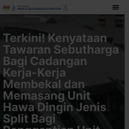
Langkau
ke
kandungan
Terkini! Kenyataan
Tawaran Sebutharga
Bagi Cadangan
Kerja-Kerja
Membekal dan
Memasang Unit
Hawa Dingin Jenis
Split Bagi