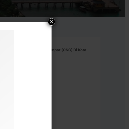
×
t Jawatankuasa Pusat Setempat (OSC) Di Kota
24