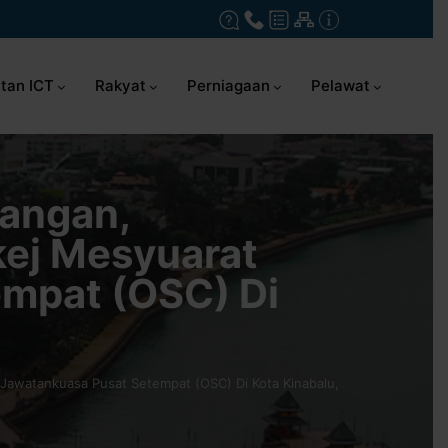
tan ICT
Rakyat
Perniagaan
Pelawat
angan,
ej Mesyuarat
empat (OSC) Di
awatankuasa Pusat Setempat (OSC) Di Kota Kinabalu,