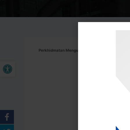
Perkhidmatan Menguruskan Tiket Penerbangan, 
Kin
Buka bar alat