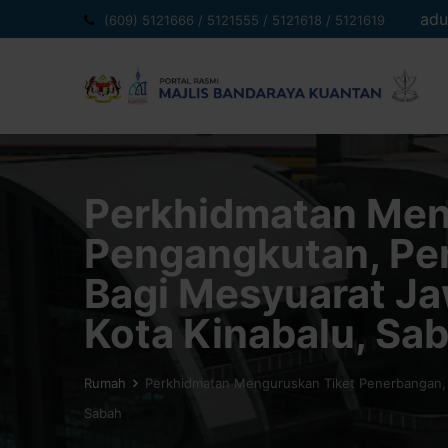
Langkau
adu
(609) 5121666 / 5121555 / 5121618 / 5121619
ke
kandungan
Perkhidmatan Men
Pengangkutan, Pe
Bagi Mesyuarat Ja
Kota Kinabalu, Sa
Rumah
Perkhidmatan Menguruskan Tiket Penerbangan, 
Sabah