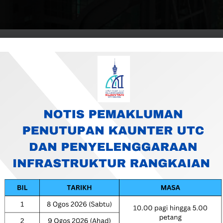
Pengangkutan, Penginapan Termasuk Pakej Mesyuarat Bagi Mesyuara
abalu, Sabah Kepada Majlis Bandaraya Kuantan – MBK/W/SH : 26/20