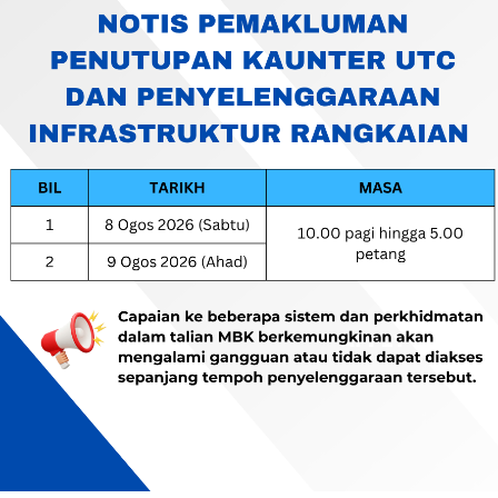
etiausaha Majlis Bandaraya Kuantan, Tuan Haji Mohd Nizam Bin Mahayu