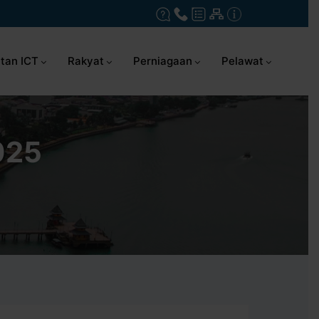
tan ICT
Rakyat
Perniagaan
Pelawat
2025