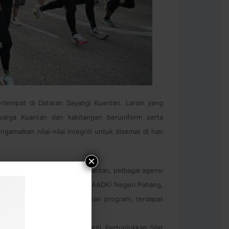
rtempat di Dataran Sayangi Kuantan. Larian yang
arga Kuantan dan kakitangan beruniform serta
alkan nilai-nilai integriti untuk disemat di hati
×
 pelajar dari IPT di Daerah Kuantan, pelbagai agensi
ensi Anti Dadah Kebangsaan (AADK) Negeri Pahang,
eri Pahang. Turut memeriahkan program, terdapat
Treasure Hunt, Kuiz Integriti, Pertunjukkan Silat