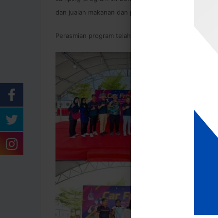
dan jualan makanan dan pelbagai.
Perasmian program telah disempurnakan oleh Tuan S