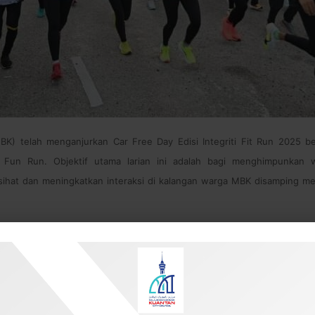
K) telah menganjurkan Car Free Day Edisi Integriti Fit Run 2025 be
un Run. Objektif utama larian ini adalah bagi menghimpunkan w
at dan meningkatkan interaksi di kalangan warga MBK disamping mengam
 disertai oleh warga Kuantan, warga kerja MBK, Ahli Majlis MBK, pelbagai
da Suruhanjaya Pencegahan Rasuah Malaysia (SPRM) Negeri Pahang, Ag
 Diraja Malaysia (PDRM), Jabatan Bomba dan Penyelamat Malaysia Neg
 Aerodance, Pertandingan Peragaan Kanak-Kanak, Pertandingan Mewarna, 