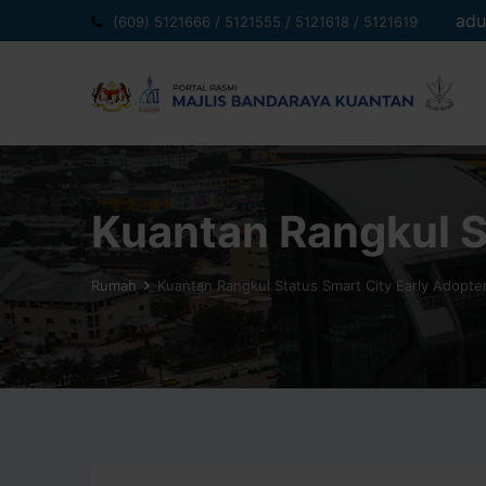
Langkau
adu
(609) 5121666 / 5121555 / 5121618 / 5121619
ke
kandungan
Kuantan Rangkul S
Rumah
Kuantan Rangkul Status Smart City Early Adopte