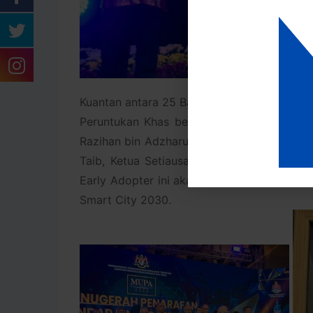
Kuantan antara 25 Bandar Pintar Perintis 
Peruntukan Khas bernilai RM 200,000 bagi 
Razihan bin Adzharuddin, Datuk Bandar Ku
Taib, Ketua Setiausaha, Kementerian Pemb
Early Adopter ini akan menjadi permulaan 
Smart City 2030.