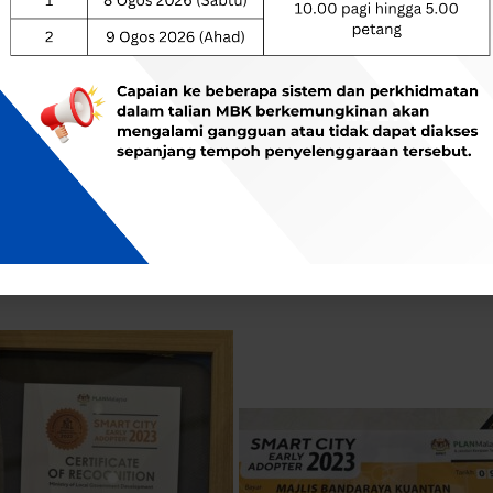
telah merangkul status Smart City Early Adopter 2023. Kej
projek inisiatif Bandar Pintar daripada KPKT serta Proo
antan telah menerima geran peruntukan khas tersebut dar
angunan Kerajaan Tempatan (KPKT) di Dewan Sri Siantan
untuk Bandaraya Kuantan untuk mengembangkan lagi status