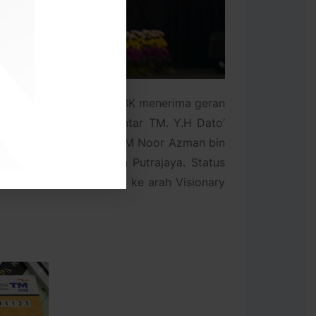
ayaan ini membolehkan MBK menerima geran
f of Concept Bandar Pintar TM. Y.H Dato’
ipada Y.Bhg. Datuk Wira M Noor Azman bin
, Kompleks Perbadanan Putrajaya. Status
 Bandar Pintar Kuantan ke arah Visionary