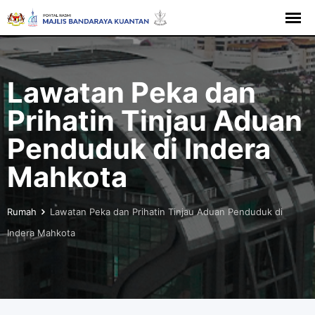
Langkau
ke
kandungan
Lawatan Peka dan
Prihatin Tinjau Aduan
Penduduk di Indera
Mahkota
Rumah
Lawatan Peka dan Prihatin Tinjau Aduan Penduduk di
Indera Mahkota