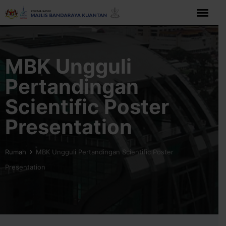
Langkau
ke
kandungan
MBK Ungguli
Pertandingan
Scientific Poster
Presentation
Rumah
MBK Ungguli Pertandingan Scientific Poster
Presentation