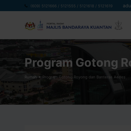
Langkau
adu
(609) 5121666 / 5121555 / 5121618 / 5121619
ke
kandungan
Program Gotong R
Rumah
Program Gotong Royong dan Banteras Aedes