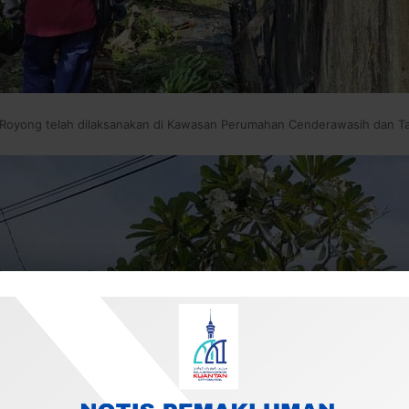
oyong telah dilaksanakan di Kawasan Perumahan Cenderawasih dan Ta