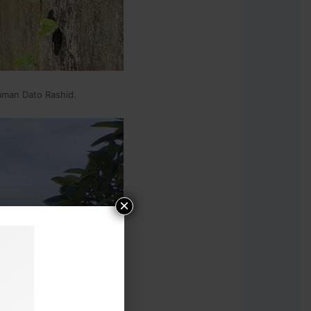
man Dato Rashid.
×