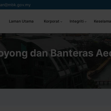
an
mbk.gov.my
Laman Utama
Korporat
Integriti
Keselama
oyong dan Banteras Ae