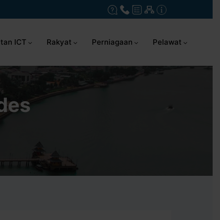
tan ICT
Rakyat
Perniagaan
Pelawat
des