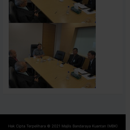
Hak Cipta Terpelihara © 2021 Majlis Bandaraya Kuantan (MBK)