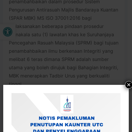
penambahbaikan dalam prosedur Sistem
Pengurusan Antirasuah Majlis Bandaraya Kuantan
(SPAR MBK) MS ISO 37001:2016 bagi
Buka bar alat
melaksanakan beberapa pindaan prosedur
manakala satu (1) lawatan khas ke Suruhanjaya
Pencegahan Rasuah Malaysia (SPRM) bagi tujuan
penambahbaikan ilmu berkenaan Integriti yang
melibat 6 teras dimana SPRM adalah sumber
utama yang boleh dirujuk bagi Bahagian Integriti,
MBK menerapkan Tadbir Urus yang berkualiti
×
tinggi.
Pihak MBK amatlah berbesar hati dan
menghargai atas segala kerjasama yang telah
diberikan kepada pihak SIRIM QAS International
Sdn. Bhd. dan Suruhanjaya Pencegahan Rasuah
Malaysia (SPRM) dalam menerima delegasi dari