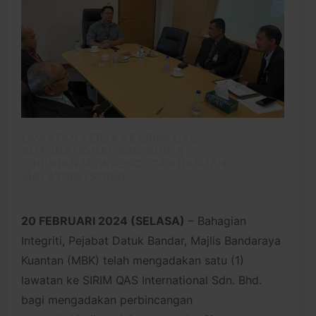
LAWATAN KERJA KE SIRIM QAS
INTERNATIONAL SDN. BHD. &
SURUHANJAYA PENCEGAH RASUAH
MALAYSIA (SPRM)
20 FEBRUARI 2024 (SELASA)
– Bahagian
Integriti, Pejabat Datuk Bandar, Majlis Bandaraya
Kuantan (MBK) telah mengadakan satu (1)
lawatan ke SIRIM QAS International Sdn. Bhd.
bagi mengadakan perbincangan