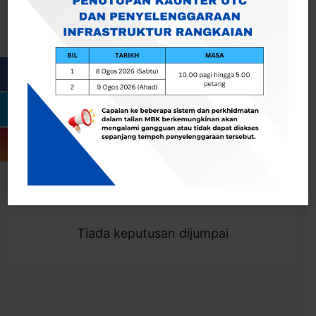
Cari
Togol Penapis
Showing 0 result
Tiada keputusan dijumpai