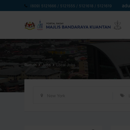
Langkau
adu
(609) 5121666 / 5121555 / 5121618 / 5121619
ke
kandungan
Rumah
Jobs
Local Jobs
New York