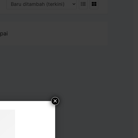
pai
×