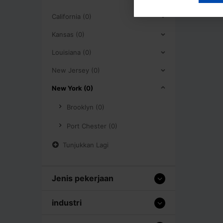
California (0)
Kansas (0)
Louisiana (0)
New Jersey (0)
New York (0)
Brooklyn (0)
Port Chester (0)
Tunjukkan Lagi
Jenis pekerjaan
industri