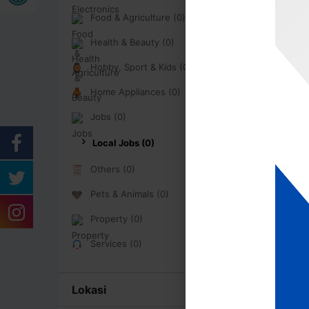
Food & Agriculture (0)
Health & Beauty (0)
Hobby, Sport & Kids (0)
Home Appliances (0)
Jobs (0)
Local Jobs (0)
Others (0)
Pets & Animals (0)
Property (0)
Services (0)
Lokasi