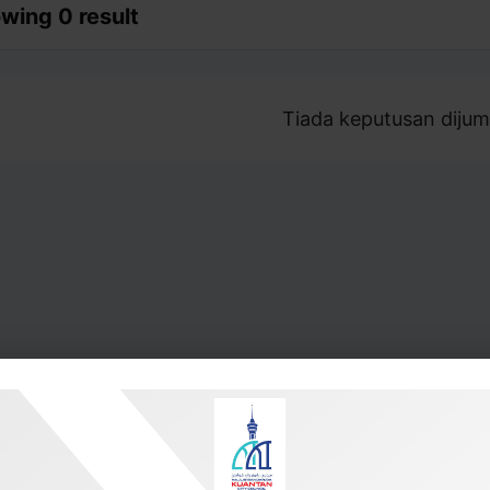
wing 0 result
Tiada keputusan dijum