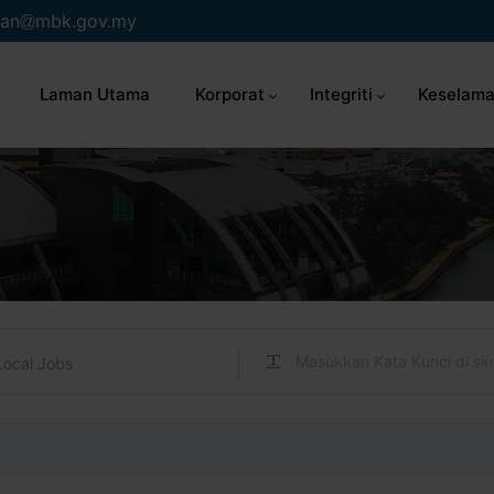
an
mbk.gov.my
Laman Utama
Korporat
Integriti
Keselama
Local Jobs