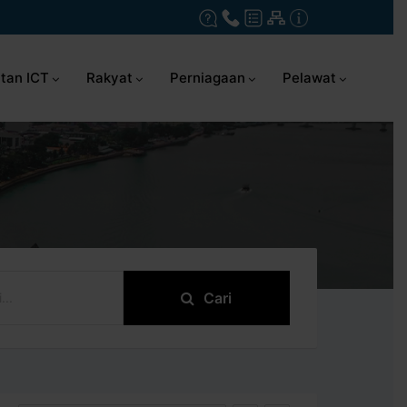
tan ICT
Rakyat
Perniagaan
Pelawat
Cari