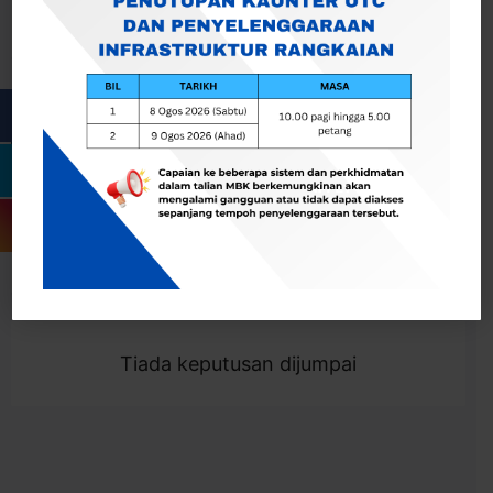
Cari
Togol Penapis
Showing 0 result
Tiada keputusan dijumpai