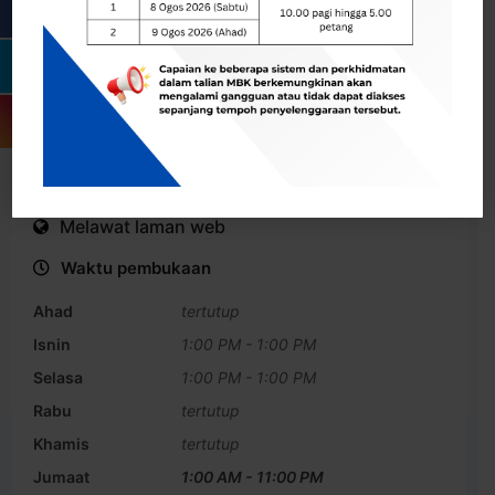
Lorem ipsum dolor sit amet, consectetur adipiscing elit,
sed do eiusmod tempor incididunt ut labore et dolore
magna aliqua. Mi ipsum faucibus vitae aliquet. Velit sed
ullamcorper morbi tincidunt ornare massa eget egestas.
Melawat laman web
Waktu pembukaan
Ahad
tertutup
Isnin
1:00 PM
-
1:00 PM
Selasa
1:00 PM
-
1:00 PM
Rabu
tertutup
Khamis
tertutup
Jumaat
1:00 AM
-
11:00 PM