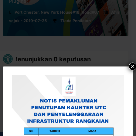
Plugins
Port Chester, New York House#18, Road#07
Ahli
sejak - 2019-07-25
Tiada Penilaian
Buka bar alat
Menunjukkan 0 keputusan
×
Tiada keputusan dijumpai