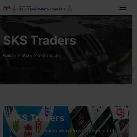
Langkau
ke
kandungan
SKS Traders
Rumah
Store
SKS Traders
SKS Traders
We provide premium WordPress Themes and