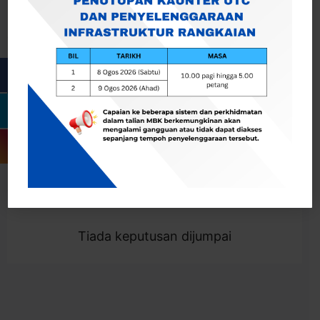
Cari
Togol Penapis
Showing 0 result
Tiada keputusan dijumpai