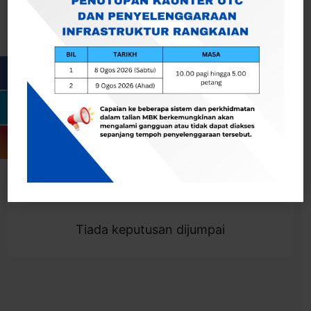
Cari
Togol Penapis
Showing 0 result
Tiada keputusan dijumpai