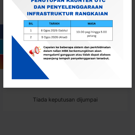
Cari
Togol Penapis
Showing 0 result
Tiada keputusan dijumpai