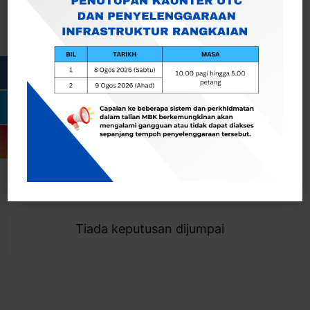
Cari
Togol Penapis
Showing 0 result
Tiada keputusan dijumpai