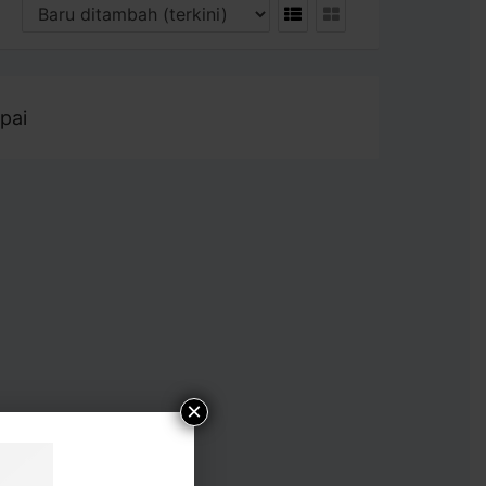
pai
×