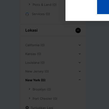
Plots & Land (0)
Services (0)
Lokasi
California (0)
Kansas (0)
Louisiana (0)
New Jersey (0)
New York (0)
Brooklyn (0)
Port Chester (0)
Tunjukkan Lagi