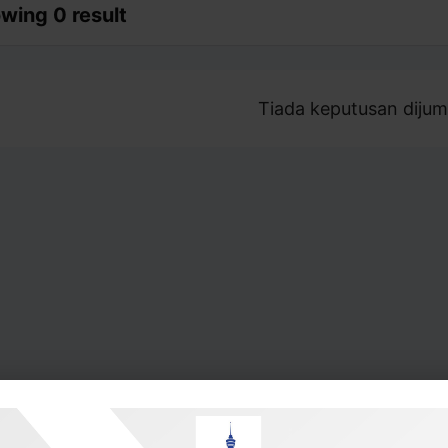
wing 0 result
Tiada keputusan dijum