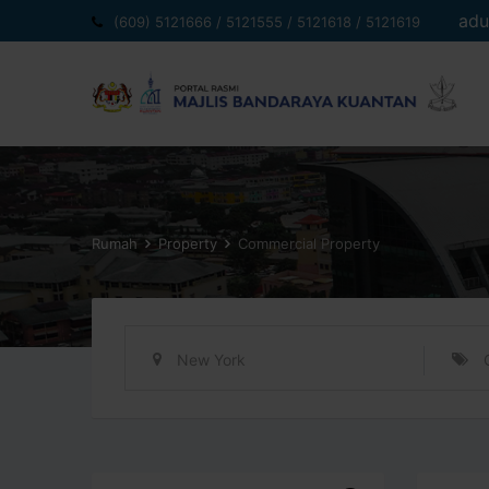
Langkau
adu
(609) 5121666 / 5121555 / 5121618 / 5121619
ke
kandungan
Rumah
Property
Commercial Property
New York