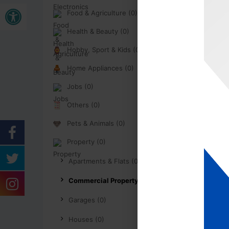
Buka bar alat
Food & Agriculture (0)
Health & Beauty (0)
Hobby, Sport & Kids (0)
Home Appliances (0)
Jobs (0)
Others (0)
Pets & Animals (0)
Property (0)
Apartments & Flats (0)
Commercial Property (0)
Garages (0)
Houses (0)