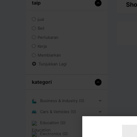
taip
Sho
jual
Beli
Pertukaran
Kerja
Membiarkan
Tunjukkan Lagi
kategori
Business & Industry (0)
Cars & Vehicles (0)
Education (0)
Electronics (0)