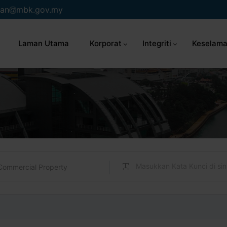
an
mbk.gov.my
Laman Utama
Korporat
Integriti
Keselama
Commercial Property