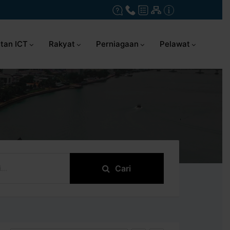
tan ICT
Rakyat
Perniagaan
Pelawat
Cari