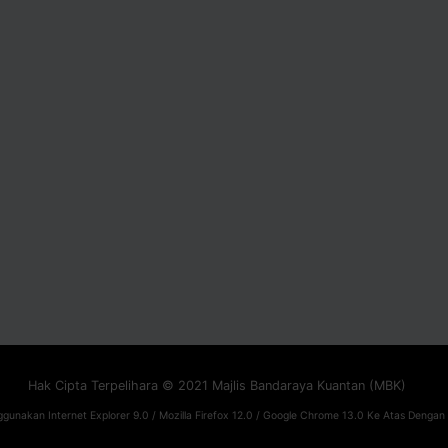
Hak Cipta Terpelihara © 2021 Majlis Bandaraya Kuantan (MBK)
gunakan Internet Explorer 9.0 / Mozilla Firefox 12.0 / Google Chrome 13.0 Ke Atas Dengan