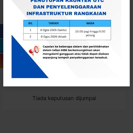
Cari
Togol Penapis
Showing 0 result
Tiada keputusan dijumpai