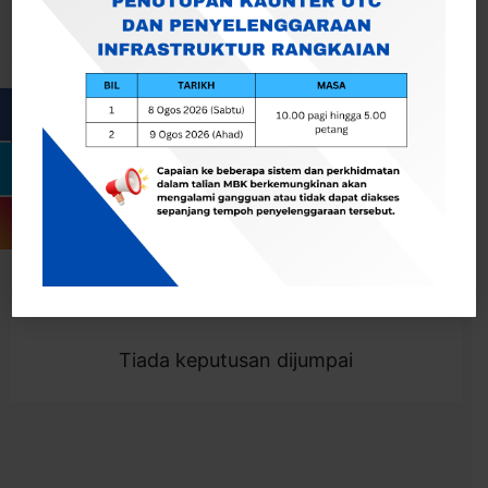
Cari
Togol Penapis
Showing 0 result
Tiada keputusan dijumpai