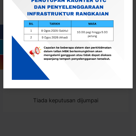
Cari
Togol Penapis
Showing 0 result
Tiada keputusan dijumpai