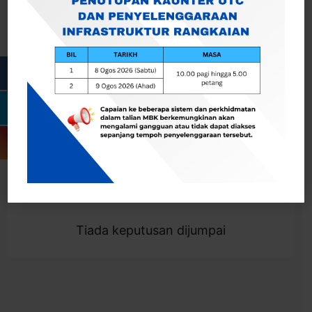
Cari
Togol Penapis
Showing 0 result
Tiada keputusan dijumpai