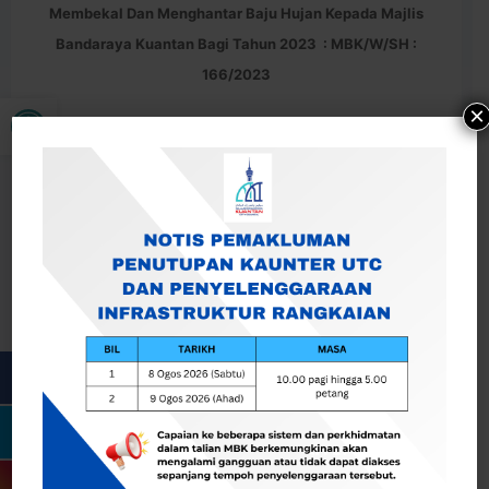
Membekal Dan Menghantar Baju Hujan Kepada Majlis
Bandaraya Kuantan Bagi Tahun 2023 : MBK/W/SH :
166/2023
Open toolbar
×