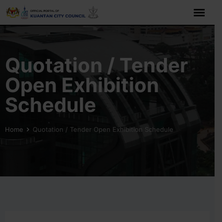
Skip
to
content
Quotation / Tender
Open Exhibition
Schedule
Home
Quotation / Tender Open Exhibition Schedule