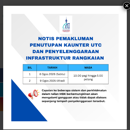
×
Open toolbar