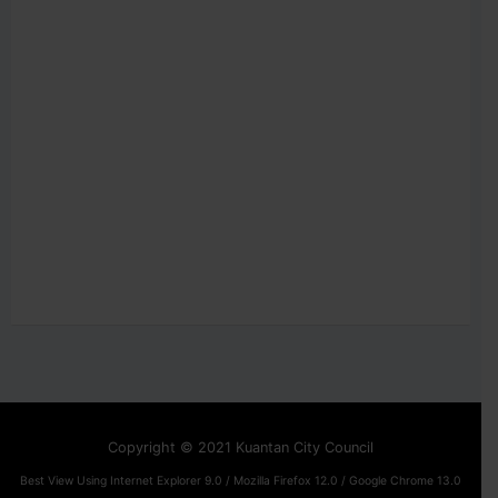
Copyright © 2021 Kuantan City Council
Best View Using Internet Explorer 9.0 / Mozilla Firefox 12.0 / Google Chrome 13.0