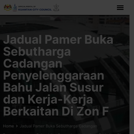
Skip
to
content
Jadual Pamer Buka
Sebutharga
Cadangan
Penyelenggaraan
Bahu Jalan Susur
dan Kerja-Kerja
Berkaitan Di Zon F
Home
Jadual Pamer Buka Sebutharga Cadangan