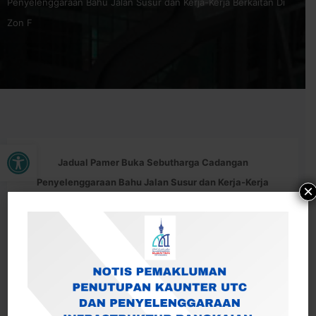
Penyelenggaraan Bahu Jalan Susur dan Kerja-Kerja Berkaitan Di
Zon F
Open toolbar
Jadual Pamer Buka Sebutharga Cadangan
Penyelenggaraan Bahu Jalan Susur dan Kerja-Kerja
×
Berkaitan Di Zon F (Jalan Kuantan – Kemaman (Dari
JUPEM – Jambatan Seberang Baluk, Jalan Semambu,
Jalan Pantai Batu Hitam dan Jalan Dalam Pantai Baluk
(Dari Mr Patin House Chengal Lempung – Maahad Tahfiz
Turath Negeri Pahang)
– MBK/W/SH: 51/2024