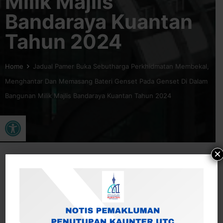
Milik Majlis
Bandaraya Kuantan
Tahun 2024
Home
Jadual Pamer Buka Sebutharga Perkhidmatan Membekal,
Menghantar Dan Memasang Bateri Genset Pada Genset Di Dalam
Bangunan Milik Majlis Bandaraya Kuantan Tahun 2024
Open toolbar
×
Jadual Pamer Buka Sebutharga Perkhidmatan Membekal,
Menghantar Dan Memasang Bateri Genset Pada Genset Di
Dalam Bangunan Milik Majlis Bandaraya Kuantan Tahun