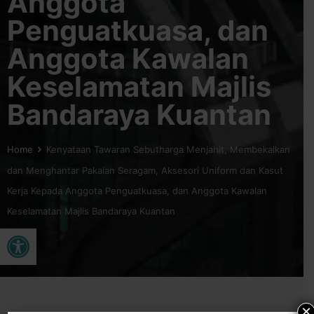
Anggota
Penguatkuasa, dan
Anggota Kawalan
Keselamatan Majlis
Bandaraya Kuantan
Home
Kenyataan Tawaran Sebutharga Menjahit, Membekalkan
dan Menghantar Pakaian Seragam, Aksesori Uniform dan Kasut
Kerja Kepada Anggota Penguatkuasa, dan Anggota Kawalan
Keselamatan Majlis Bandaraya Kuantan
Open toolbar
×