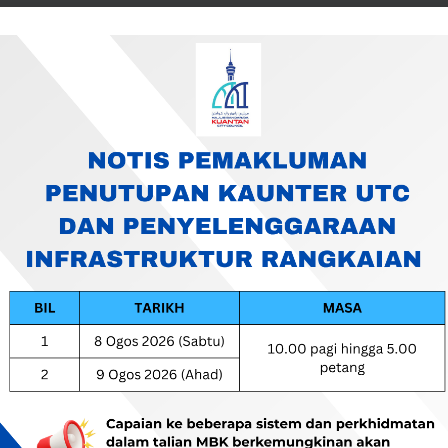
erja Awam, MBK – MBK/W/SH : 139/2023