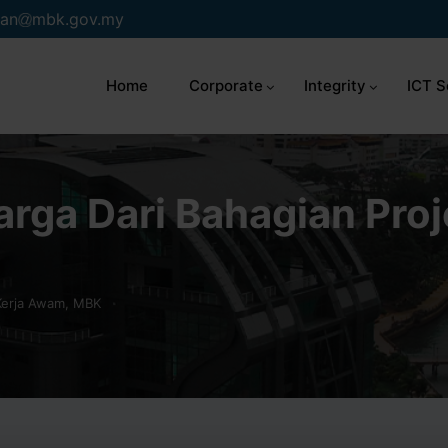
an
mbk.gov.my
Home
Corporate
Integrity
ICT S
rga Dari Bahagian Proj
 Kerja Awam, MBK