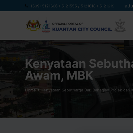
Skip
adu
(609) 5121666 / 5121555 / 5121618 / 5121619
to
content
Kenyataan Sebutha
Awam, MBK
Home
Kenyataan Sebutharga Dari Bahagian Projek dan