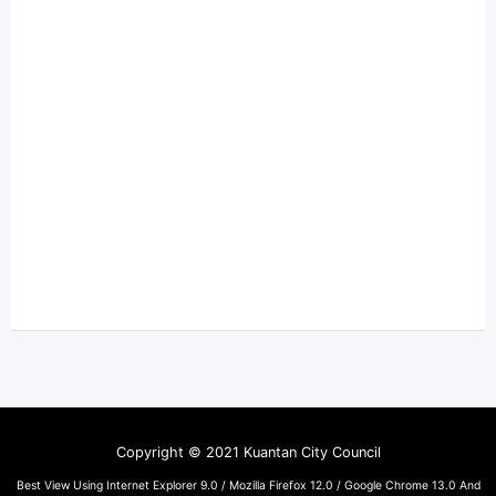
Copyright © 2021 Kuantan City Council
Best View Using Internet Explorer 9.0 / Mozilla Firefox 12.0 / Google Chrome 13.0 And