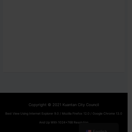
Copyright © 2021 Kuantan City Council
Best View Using Internet Explorer 9.0 / Mozilla Firefox 12.0 / Google Chrome 13.0
And Up With 1024x768 Resolution
English