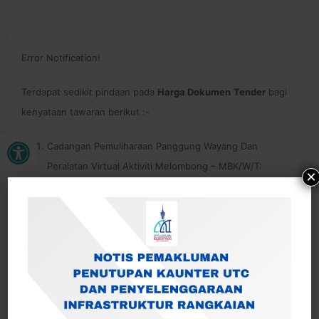
Error Notification!
Terdapat sedikit pindaan pada
Harga Dokumen
Tender
bagi
kenyataan tawaran berikut :-
Open toolbar
Cadangan Pemuliharaan Panggung Wayang Dan
Peralatan Virtual Aktiviti Melombong – MBK/W/T:
×
02/2024
Cadangan Pembinaan Semula Sebahagian Struktur
Kilang Pemprosesan Bijih Timah Dan Gerai Secara
Interactive – MBK/W/T : 03/2024