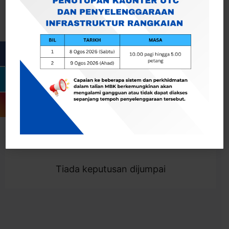
Cari
Togol Penapis
Showing 0 result
Tiada keputusan dijumpai