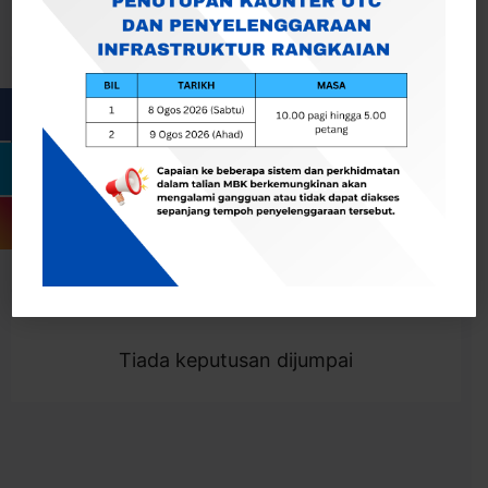
Cari
Togol Penapis
Showing 0 result
Tiada keputusan dijumpai