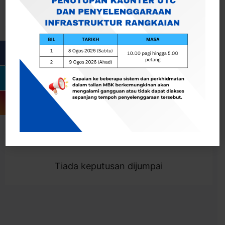
Cari
Togol Penapis
Showing 0 result
Tiada keputusan dijumpai